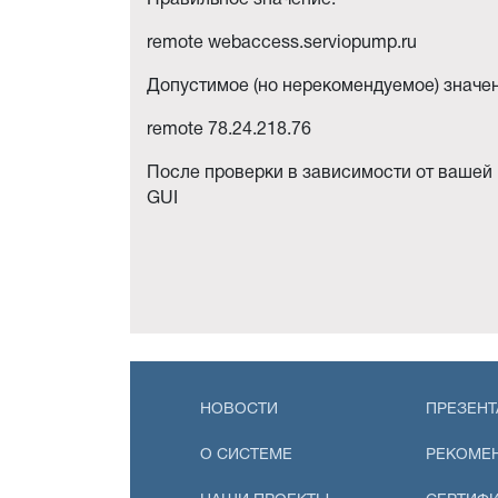
Правильное значение:
remote webaccess.serviopump.ru
Допустимое (но нерекомендуемое) значе
remote 78.24.218.76
После проверки в зависимости от вашей
GUI
НОВОСТИ
ПРЕЗЕНТ
О СИСТЕМЕ
РЕКОМЕ