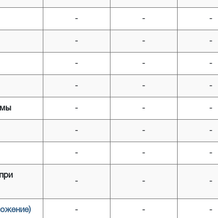
-
-
-
-
-
-
-
-
-
-
-
-
емы
-
-
-
-
-
-
-
-
-
при
-
-
-
ожение)
-
-
-